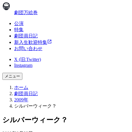
劇団万絵巻
公演
特集
劇団員日記
新入生歓迎特集
お問い合わせ
X (旧:Twitter)
Instagram
メニュー
ホーム
劇団員日記
2009年
シルバーウィーク？
シルバーウィーク？