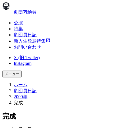
劇団万絵巻
公演
特集
劇団員日記
新入生歓迎特集
お問い合わせ
X (旧:Twitter)
Instagram
メニュー
ホーム
劇団員日記
2009年
完成
完成