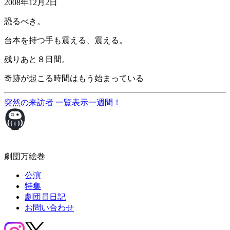
2008年12月2日
恐るべき。
台本を持つ手も震える、震える。
残りあと８日間。
奇跡が起こる時間はもう始まっている
突然の来訪者
一覧表示
一週間！
劇団万絵巻
公演
特集
劇団員日記
お問い合わせ