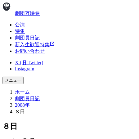
劇団万絵巻
公演
特集
劇団員日記
新入生歓迎特集
お問い合わせ
X (旧:Twitter)
Instagram
メニュー
ホーム
劇団員日記
2008年
８日
８日