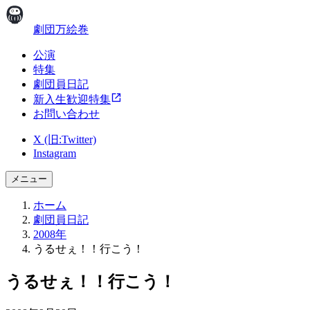
劇団万絵巻
公演
特集
劇団員日記
新入生歓迎特集
お問い合わせ
X (旧:Twitter)
Instagram
メニュー
ホーム
劇団員日記
2008年
うるせぇ！！行こう！
うるせぇ！！行こう！