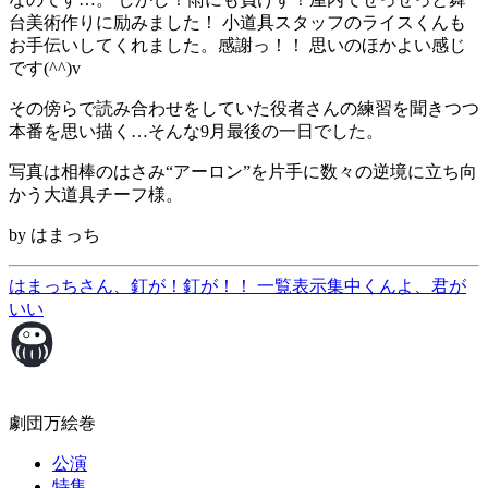
台美術作りに励みました！ 小道具スタッフのライスくんも
お手伝いしてくれました。感謝っ！！ 思いのほかよい感じ
です(^^)v
その傍らで読み合わせをしていた役者さんの練習を聞きつつ
本番を思い描く…そんな9月最後の一日でした。
写真は相棒のはさみ“アーロン”を片手に数々の逆境に立ち向
かう大道具チーフ様。
by はまっち
はまっちさん、釘が！釘が！！
一覧表示
集中くんよ、君が
いい
劇団万絵巻
公演
特集