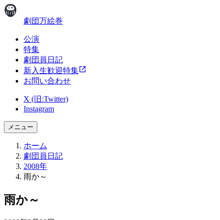
劇団万絵巻
公演
特集
劇団員日記
新入生歓迎特集
お問い合わせ
X (旧:Twitter)
Instagram
メニュー
ホーム
劇団員日記
2008年
雨か～
雨か～