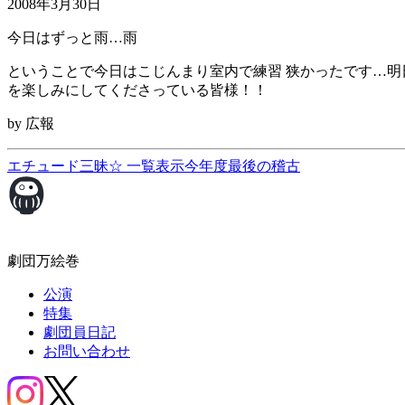
2008年3月30日
今日はずっと雨…雨
ということで今日はこじんまり室内で練習 狭かったです…明
を楽しみにしてくださっている皆様！！
by 広報
エチュード三昧☆
一覧表示
今年度最後の稽古
劇団万絵巻
公演
特集
劇団員日記
お問い合わせ