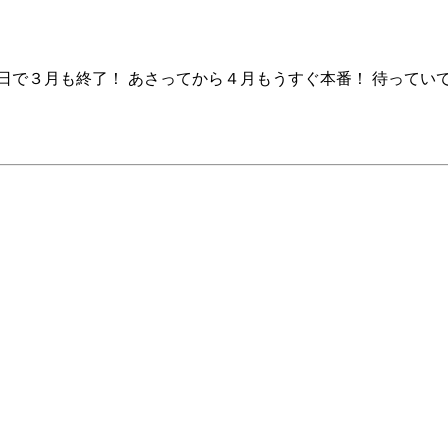
日で３月も終了！ あさってから４月もうすぐ本番！ 待ってい