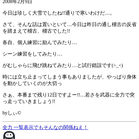
2008年2月9日
今日は珍しく大雪でしたね!!通りで寒いわけだ…。
さて、そんな話は置いといて…今日は昨日の通し稽古の反省
を踏まえて稽古、稽古でした!!
各自、個人練習に励んでみたり…
シーン練習をしてみたり…
がむしゃらに飛び跳ねてみたり…と試行錯誤です(>_<)
時には立ち止まってしまう事もありましたが、やっぱり身体
を動かしていくのが大切っ
さぁ、本番まで残り12日ですよー!!…若さを武器に全力で突
っ走っていきましょう!!
byしぃ©
全力
一覧表示
でもそんなの関係ねえ！