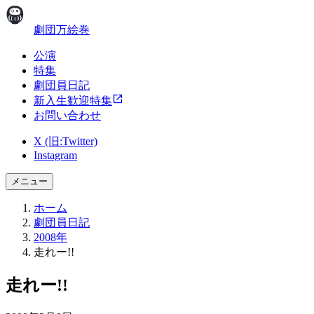
劇団万絵巻
公演
特集
劇団員日記
新入生歓迎特集
お問い合わせ
X (旧:Twitter)
Instagram
メニュー
ホーム
劇団員日記
2008年
走れー!!
走れー!!