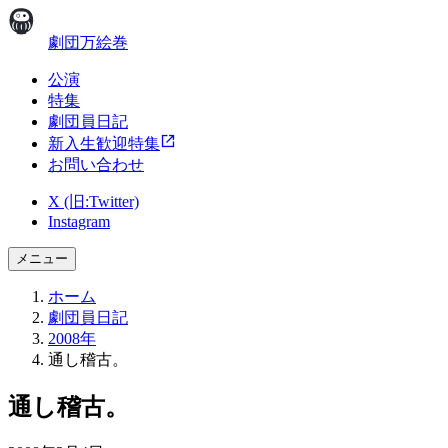
劇団万絵巻
公演
特集
劇団員日記
新入生歓迎特集
お問い合わせ
X (旧:Twitter)
Instagram
メニュー
ホーム
劇団員日記
2008年
通し稽古。
通し稽古。