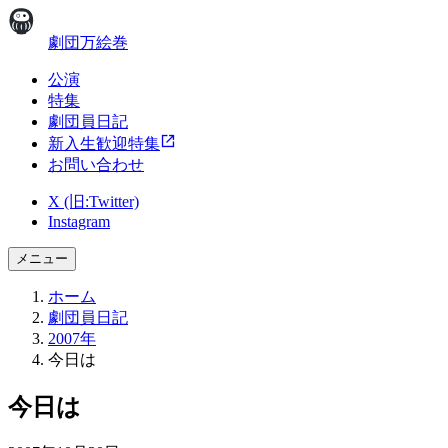
劇団万絵巻
公演
特集
劇団員日記
新入生歓迎特集
お問い合わせ
X (旧:Twitter)
Instagram
メニュー
ホーム
劇団員日記
2007年
今日は
今日は