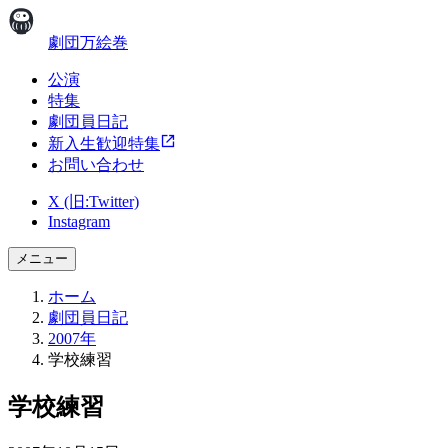
劇団万絵巻
公演
特集
劇団員日記
新入生歓迎特集
お問い合わせ
X (旧:Twitter)
Instagram
メニュー
ホーム
劇団員日記
2007年
学校練習
学校練習