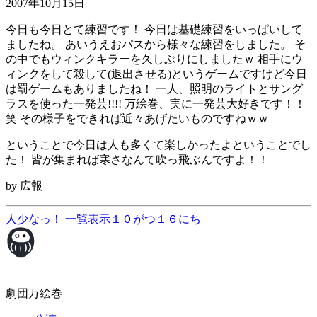
2007年10月15日
今日も今日とて練習です！ 今日は基礎練習をいっぱいして
ましたね。 あいうえおパスから様々な練習をしました。 そ
の中でもウィンクキラーを久しぶりにしましたｗ 相手にウ
ィンクをして殺して(退出させる)というゲームですけど今日
は罰ゲームもありましたね！ 一人、照明のライトとサング
ラスを使った一発芸!!!! 万絵巻、実に一発芸大好きです！！
笑 その様子をできれば近々あげたいものですねｗｗ
ということで今日は人も多くて楽しかったよということでし
た！ 皆が集まれば寒さなんて吹っ飛ぶんですよ！！
by 広報
人少なっ！
一覧表示
１０がつ１６にち
劇団万絵巻