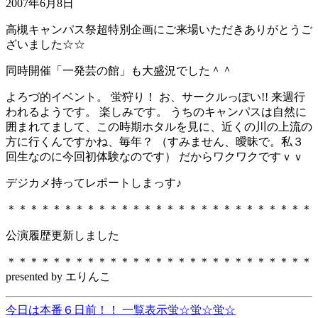
2007年6月8日
高槻キャンパス祭超特別企画にご来場いただきありがとうご
ざいました☆☆
同時開催「一発芸の館」も大盛況でした＾＾
よろづ的イベント。 蛍狩り！ お、サークルっぽい!! 来週行
われるようです。 楽しみです。 うちのキャンパスは自然に
囲まれてまして、この時期ホタルを見に、近くの川の上流の
方に行くんですかね、毎年？ （すみません、曖昧で。私３
回生なのに今回初体験なのです） だからワクワクですｖｖ
デジカメ持ってレポートしまっす♪
＊＊＊＊＊＊＊＊＊＊＊＊＊＊＊＊＊＊＊＊＊＊＊＊＊＊＊
公演履歴更新しました
＊＊＊＊＊＊＊＊＊＊＊＊＊＊＊＊＊＊＊＊＊＊＊＊＊＊＊
presented by エりんこ
今日は本番６日前！！
一覧表示
蛍☆蛍☆蛍☆