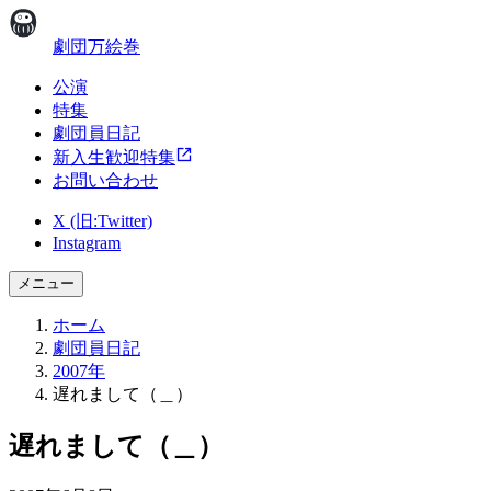
劇団万絵巻
公演
特集
劇団員日記
新入生歓迎特集
お問い合わせ
X (旧:Twitter)
Instagram
メニュー
ホーム
劇団員日記
2007年
遅れまして（＿）
遅れまして（＿）