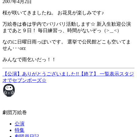
2007年4月2日
桜が咲いてきましたね。 お花見が楽しみです♪
万絵巻は春は学内でバリバリ活動します☆ 新入生歓迎公演
まであと９日！ 毎日練習っ、時間がないぞっ（>＿<）
なのに日曜日雨っぽいです。 選挙で公民館どこも空いてま
せん･･･orz
みんなで雨乞いだっ！！
【公演】ありがとうございました!!【終了】
一覧表示
スタジ
オでセブンボーズ☆
劇団万絵巻
公演
特集
劇団員日記