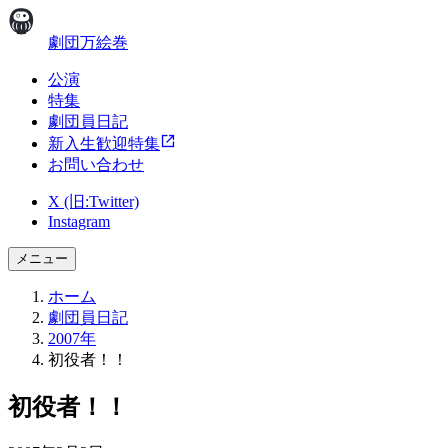
劇団万絵巻
公演
特集
劇団員日記
新入生歓迎特集
お問い合わせ
X (旧:Twitter)
Instagram
メニュー
ホーム
劇団員日記
2007年
初役者！！
初役者！！