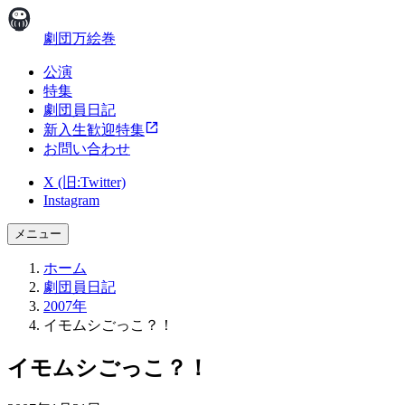
劇団万絵巻
公演
特集
劇団員日記
新入生歓迎特集
お問い合わせ
X (旧:Twitter)
Instagram
メニュー
ホーム
劇団員日記
2007年
イモムシごっこ？！
イモムシごっこ？！