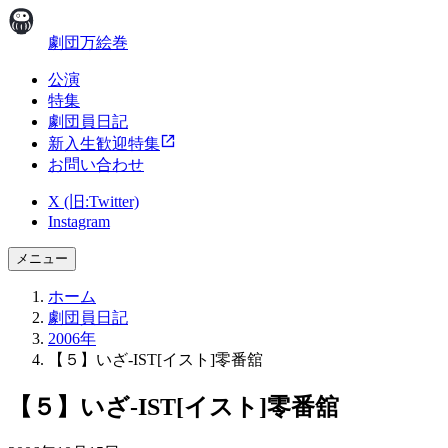
劇団万絵巻
公演
特集
劇団員日記
新入生歓迎特集
お問い合わせ
X (旧:Twitter)
Instagram
メニュー
ホーム
劇団員日記
2006年
【５】いざ-IST[イスト]零番舘
【５】いざ-IST[イスト]零番舘