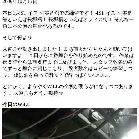
2006年10月15日
本日は-IST[イスト]零番舘での練習です！ -IST[イスト]零番
舘といえば長堀橋！ 長堀橋といえばオフィス街！ そんな一
角に本公演の舞台があるのです。
そして何より
大道具が動き出しました！ まあ前々からちゃんと動いては
いますよ！ 本日から本番舞台を作り始めたのです。 作業は
夜８時からは朝６時までに及びました。 スタッフ数名のみ
でずっと舞台に閉じこもり、 役者数名はロビーで練習しつ
つ、 僕は酒を買って階段下で酔っぱらいつつ…。
とにかく、ようやくWiLLの全貌が明らかになりつつありま
す！ 大道具も乞うご期待☆
今日のWiLL