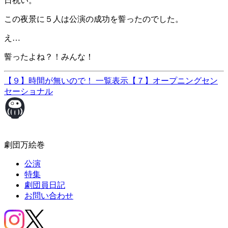
日祝い。
この夜景に５人は公演の成功を誓ったのでした。
え…
誓ったよね？！みんな！
【９】時間が無いので！
一覧表示
【７】オープニングセン
セーショナル
劇団万絵巻
公演
特集
劇団員日記
お問い合わせ