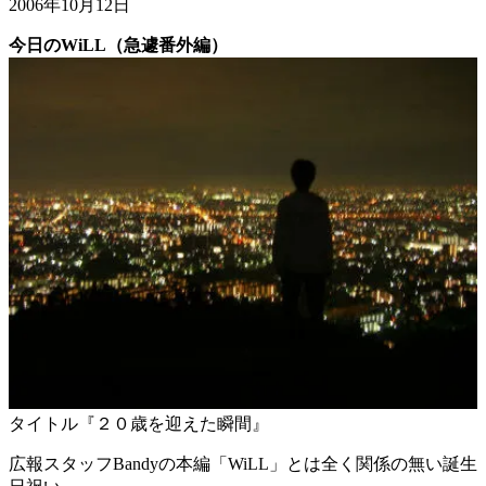
2006年10月12日
今日のWiLL（急遽番外編）
タイトル『２０歳を迎えた瞬間』
広報スタッフBandyの本編「WiLL」とは全く関係の無い誕生