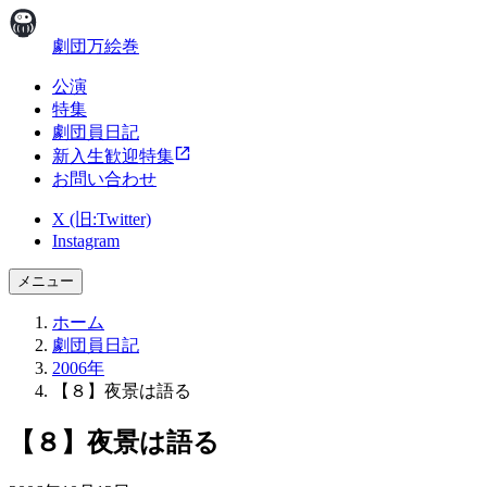
劇団万絵巻
公演
特集
劇団員日記
新入生歓迎特集
お問い合わせ
X (旧:Twitter)
Instagram
メニュー
ホーム
劇団員日記
2006年
【８】夜景は語る
【８】夜景は語る