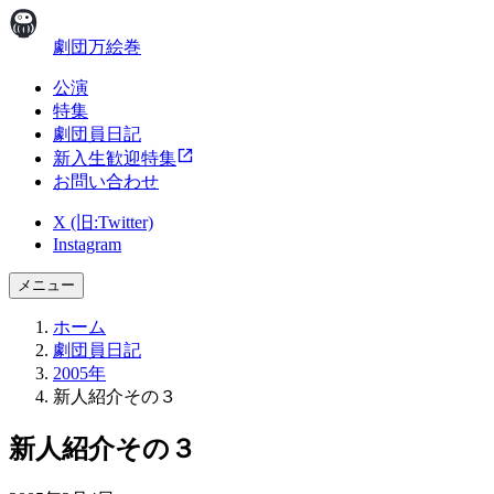
劇団万絵巻
公演
特集
劇団員日記
新入生歓迎特集
お問い合わせ
X (旧:Twitter)
Instagram
メニュー
ホーム
劇団員日記
2005年
新人紹介その３
新人紹介その３