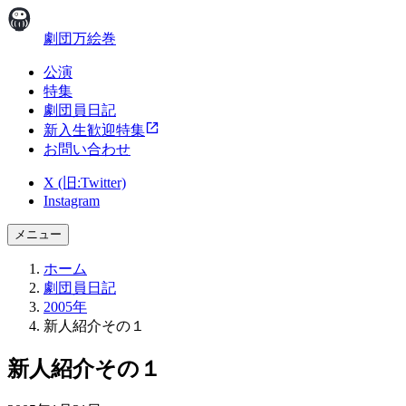
劇団万絵巻
公演
特集
劇団員日記
新入生歓迎特集
お問い合わせ
X (旧:Twitter)
Instagram
メニュー
ホーム
劇団員日記
2005年
新人紹介その１
新人紹介その１